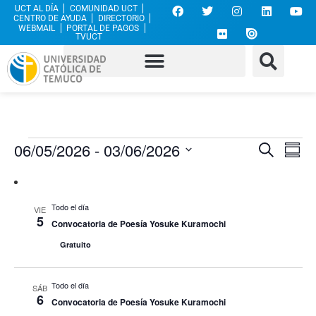
UCT AL DÍA
COMUNIDAD UCT
CENTRO DE AYUDA
DIRECTORIO
WEBMAIL
PORTAL DE PAGOS
TVUCT
Nave
Na
06/05/2026
 - 
03/06/2026
Buscar
Resu
Seleccionar
de
de
fecha.
vi
búsq
Todo el día
VIE
de
5
Convocatoria de Poesía Yosuke Kuramochi
y
Ev
Gratuito
vista
de
Todo el día
SÁB
6
Convocatoria de Poesía Yosuke Kuramochi
Even