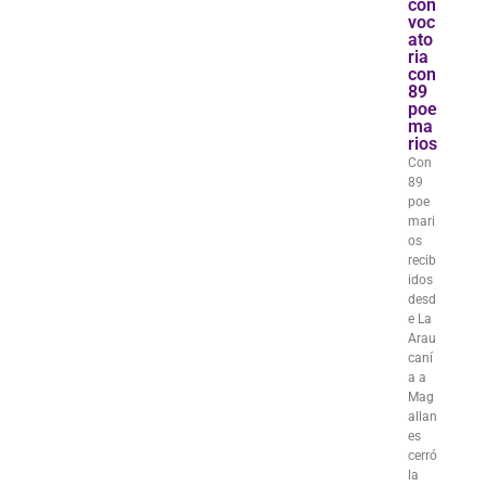
con
voc
ato
ria
con
89
poe
ma
rios
Con
89
poe
mari
os
recib
idos
desd
e La
Arau
caní
a a
Mag
allan
es
cerró
la