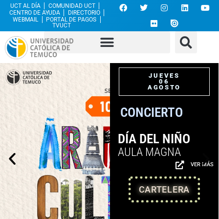
UCT AL DÍA
COMUNIDAD UCT
CENTRO DE AYUDA
DIRECTORIO
WEBMAIL
PORTAL DE PAGOS
TVUCT
JUEVES
06
AGOSTO
CONCIERTO
DÍA DEL NIÑO
AULA MAGNA
VER MÁS
CARTELERA