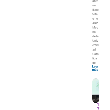
ante
un
lleno
total
en el
Aula
Mag
na
de la
Univ
ersid
ad
Cató
lica
de
Leer
más
1
7