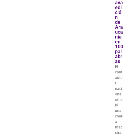
ava
edi
ció
n
de
Ara
uca
nía
en
100
pal
abr
as
El
cant
auto
r
naci
onal
ofrec
ió
una
charl
a
magi
stral