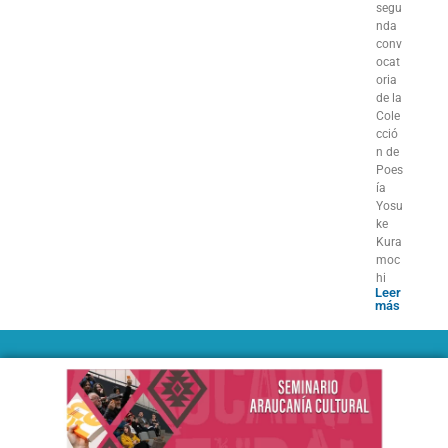
segu
nda
conv
ocat
oria
de la
Cole
cció
n de
Poes
ía
Yosu
ke
Kura
moc
hi
Leer
más