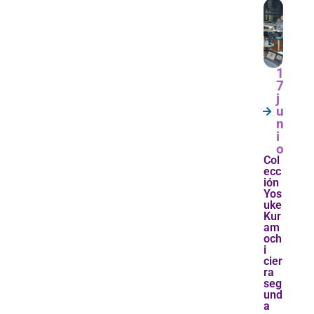
1
7
j
u
n
i
o
Col
ecc
ión
Yos
uke
Kur
am
och
i
cier
ra
seg
und
a