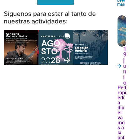
Leer
más
Síguenos para estar al tanto de
nuestras actividades:
1
9
j
u
n
i
o
Ped
ropi
edr
a
dio
el
va
mo
s a
la
oct