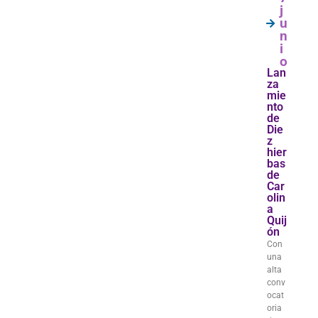
j
u
n
i
o
Lan
za
mie
nto
de
Die
z
hier
bas
de
Car
olin
a
Quij
ón
Con
una
alta
conv
ocat
oria