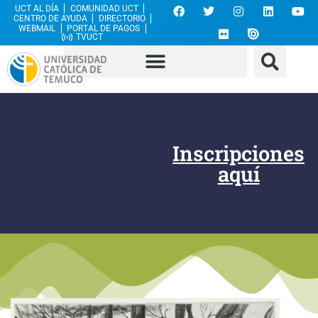
UCT AL DÍA
COMUNIDAD UCT
CENTRO DE AYUDA
DIRECTORIO
WEBMAIL
PORTAL DE PAGOS
TVUCT
Inscripciones
aquí