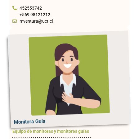
452553742
+569 98121212
mventura@uct.cl
Monitora Guía
Equipo de monitoras y monitores guías