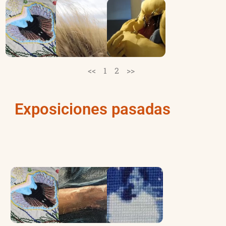
+
+
+
La Frontera desplazada
fílmico de ríos al sur de
Temuco
Antes todo era humedal
Selva fría. Un archivo
Ecos: arte joven en
<<
1
2
>>
Exposiciones pasadas
+
+
+
en la orilla
Antes todo era humedal
Exposición La Tregua
La tierra se tiñe de azul