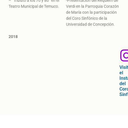
– “Tributo a los 70 y 80” en el
-Presentación del Requiem de
Teatro Municipal de Temuco.
Verdi en la Parroquia Corazón
de María con la participación
del Coro Sinfónico de la
Universidad de Concepción.
2018
Visi
el
Ins
del
Cor
Sin