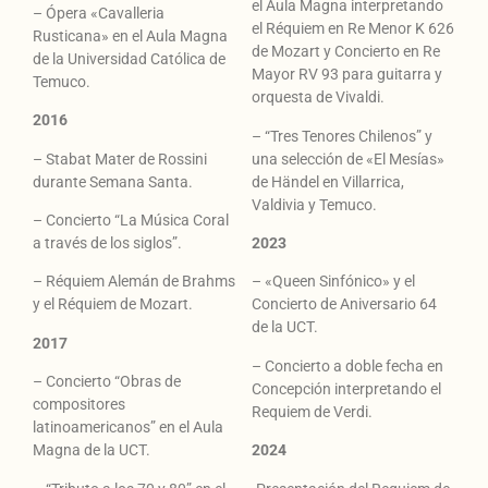
el Aula Magna interpretando
– Ópera «Cavalleria
el Réquiem en Re Menor K 626
Rusticana» en el Aula Magna
de Mozart y Concierto en Re
de la Universidad Católica de
Mayor RV 93 para guitarra y
Temuco.
orquesta de Vivaldi.
2016
– “Tres Tenores Chilenos” y
– Stabat Mater de Rossini
una selección de «El Mesías»
durante Semana Santa.
de Händel en Villarrica,
Valdivia y Temuco.
– Concierto “La Música Coral
a través de los siglos”.
2023
– Réquiem Alemán de Brahms
– «Queen Sinfónico» y el
y el Réquiem de Mozart.
Concierto de Aniversario 64
de la UCT.
2017
– Concierto a doble fecha en
– Concierto “Obras de
Concepción interpretando el
compositores
Requiem de Verdi.
latinoamericanos” en el Aula
Magna de la UCT.
2024