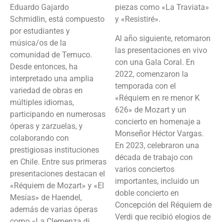
Eduardo Gajardo
piezas como «La Traviata»
Schmidlin, está compuesto
y «Resistiré».
por estudiantes y
Al año siguiente, retomaron
música/os de la
las presentaciones en vivo
comunidad de Temuco.
con una Gala Coral. En
Desde entonces, ha
2022, comenzaron la
interpretado una amplia
temporada con el
variedad de obras en
«Réquiem en re menor K
múltiples idiomas,
626» de Mozart y un
participando en numerosas
concierto en homenaje a
óperas y zarzuelas, y
Monseñor Héctor Vargas.
colaborando con
En 2023, celebraron una
prestigiosas instituciones
década de trabajo con
en Chile. Entre sus primeras
varios conciertos
presentaciones destacan el
importantes, incluido un
«Réquiem de Mozart» y «El
doble concierto en
Mesías» de Haendel,
Concepción del Réquiem de
además de varias óperas
Verdi que recibió elogios de
como «La Clemenza di