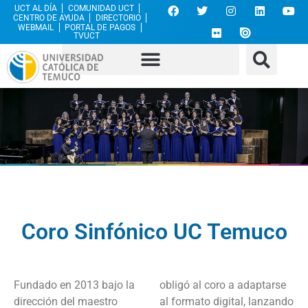
UCT AL DÍA
COMUNIDAD UCT
CENTRO DE AYUDA
DIRECTORIO
WEBMAIL
PORTAL DE PAGOS
TVUCT
Coro Sinfónico UC Temuco
Fundado en 2013 bajo la
obligó al coro a adaptarse
dirección del maestro
al formato digital, lanzando