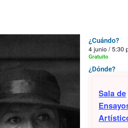
¿Cuándo?
4 junio
/
5:30
Gratuito
¿Dónde?
Sala de
Ensayo
Artístic