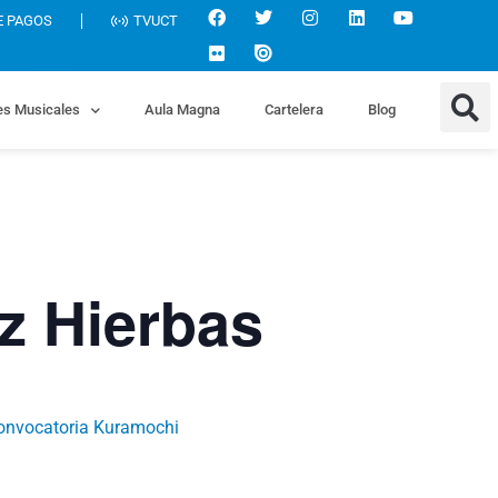
E PAGOS
TVUCT
es Musicales
Aula Magna
Cartelera
Blog
z Hierbas
onvocatoria Kuramochi