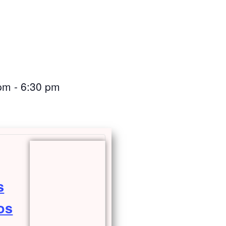
 pm
-
6:30 pm
s
os