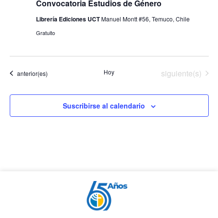
Convocatoria Estudios de Género
Librería Ediciones UCT
Manuel Montt #56, Temuco, Chile
Gratuito
Eventos
Hoy
siguiente(s)
Eventos
anterior(es)
Suscribirse al calendario