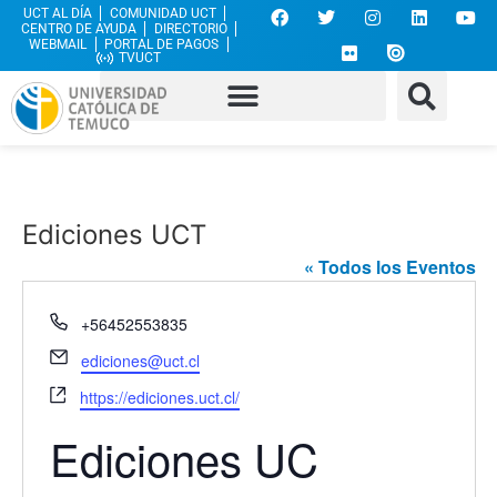
UCT AL DÍA
COMUNIDAD UCT
CENTRO DE AYUDA
DIRECTORIO
WEBMAIL
PORTAL DE PAGOS
TVUCT
Ediciones UCT
« Todos los Eventos
Teléfono
+56452553835
Email
ediciones@uct.cl
Website
https://ediciones.uct.cl/
Ediciones UC