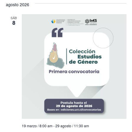
la
agosto 2026
fecha.
SÁB
8
19 marzo / 8:00 am
-
29 agosto / 11:30 am