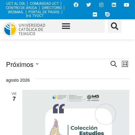
UCT AL DÍA
COMUNIDAD UCT
CENTRO DE AYUDA
DIRECTORIO
WEBMAIL
PORTAL DE PAGOS
TVUCT
Nave
Na
Próximos
Buscar
Lista
Selecciona
de
de
la
agosto 2026
fecha.
vi
búsq
de
VIE
y
7
Ev
vista
de
Even