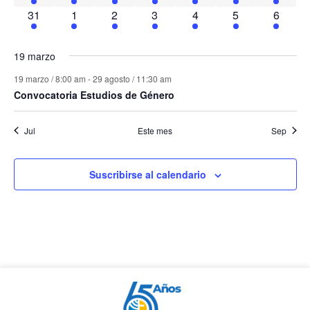
2 eventos
1 evento
1 evento
1 evento
1 evento
1 evento
1 event
31
1
2
3
4
5
6
19 marzo
19 marzo / 8:00 am
-
29 agosto / 11:30 am
Convocatoria Estudios de Género
Jul
Este mes
Sep
Suscribirse al calendario