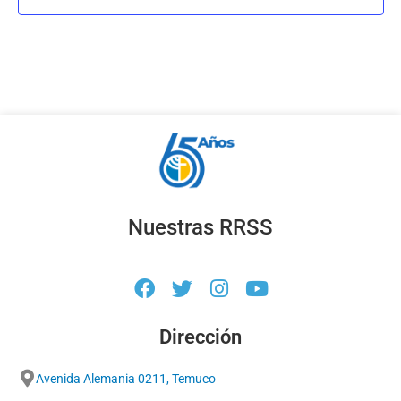
10
Concierto de estudiantes de Piano
Avenida Alemania 0422, Te
Auditorio Academia de Artes Musicales
5:00 pm
-
7:00 pm
AGO
13
Escuela abierta de mediación de cine
Manuel Montt #56, Temuco
Auditorio H2
7:00 pm
-
8:00 pm
AGO
25
Concierto Vicente Barba, «Premio Liliana Perez Corey»
Avenida Alemania 0422, Te
Auditorio Academia de Artes Musicales
Nuestras RRSS
7:00 pm
-
8:00 pm
AGO
31
Ciclo de Cine + Conversatorios
Manuel Montt #56, Temuco
Auditorio H2
5:00 pm
-
7:00 pm
SEP
Dirección
10
Escuela abierta de mediación de cine
Manuel Montt #56, Temuco
Auditorio H2
Avenida Alemania 0211, Temuco