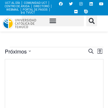
UCT AL DÍA
COMUNIDAD UCT
CENTRO DE AYUDA
DIRECTORIO
WEBMAIL
PORTAL DE PAGOS
TVUCT
Nave
Na
Próximos
Buscar
Mapa
Seleccionar
de
de
fecha.
vi
búsq
de
y
Ev
vista
de
Even