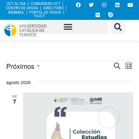
UCT AL DÍA
COMUNIDAD UCT
CENTRO DE AYUDA
DIRECTORIO
WEBMAIL
PORTAL DE PAGOS
TVUCT
Nave
Na
Próximos
Buscar
Lista
Selecciona
de
de
la
agosto 2026
fecha.
vi
búsq
de
VIE
y
7
Ev
vista
de
Even