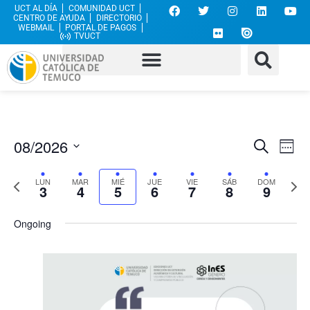
UCT AL DÍA
COMUNIDAD UCT
CENTRO DE AYUDA
DIRECTORIO
WEBMAIL
PORTAL DE PAGOS
TVUCT
Nave
Na
08/2026
Buscar
Sema
Seleccionar
de
de
fecha.
Semana
Sem
LUN
MAR
MIÉ
JUE
VIE
SÁB
DOM
vi
3
4
5
6
7
8
9
búsq
anterior
sigu
de
y
Ongoing
Ev
vista
de
Even