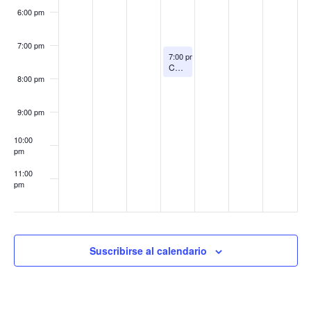
6:00 pm
7:00 pm
August 6, 2026
7:00 pm
-
8:00 pm
Concierto Día de la Niñez
8:00 pm
9:00 pm
10:00
pm
11:00
pm
:00
Suscribirse al calendario