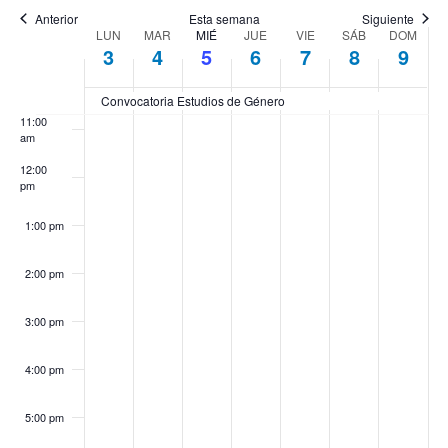
Anterior
Esta semana
Siguiente
Semana
9:00 am
LUN
MAR
MIÉ
JUE
VIE
SÁB
DOM
3
4
5
6
7
8
9
de
10:00
am
Convocatoria Estudios de Género
Eventos
11:00
am
12:00
pm
1:00 pm
2:00 pm
3:00 pm
4:00 pm
5:00 pm