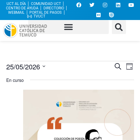
UCT AL DÍA
COMUNIDAD UCT
CENTRO DE AYUDA
DIRECTORIO
WEBMAIL
PORTAL DE PAGOS
TVUCT
Nave
Na
25/05/2026
Buscar
Día
Selecciona
de
de
la
En curso
fecha.
vi
búsq
de
y
Ev
vista
de
Even