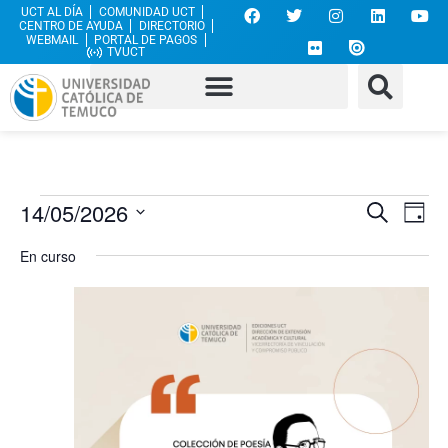
UCT AL DÍA
COMUNIDAD UCT
CENTRO DE AYUDA
DIRECTORIO
WEBMAIL
PORTAL DE PAGOS
TVUCT
Nave
Na
14/05/2026
Buscar
Día
Selecciona
de
de
la
En curso
fecha.
vi
búsq
de
y
Ev
vista
de
Even