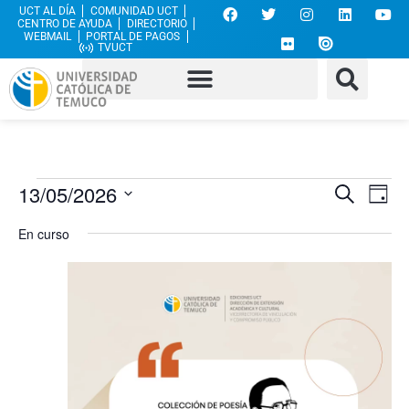
UCT AL DÍA
COMUNIDAD UCT
CENTRO DE AYUDA
DIRECTORIO
WEBMAIL
PORTAL DE PAGOS
TVUCT
Nave
Na
13/05/2026
Buscar
Día
Selecciona
de
de
la
En curso
fecha.
vi
búsq
de
y
Ev
vista
de
Even