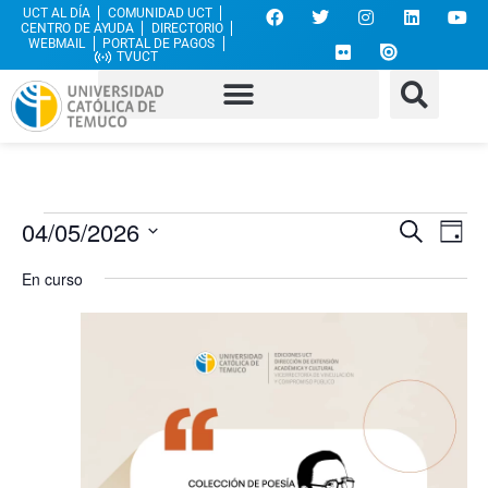
UCT AL DÍA
COMUNIDAD UCT
CENTRO DE AYUDA
DIRECTORIO
WEBMAIL
PORTAL DE PAGOS
TVUCT
Nave
Na
04/05/2026
Buscar
Día
Selecciona
de
de
la
En curso
fecha.
vi
búsq
de
y
Ev
vista
de
Even