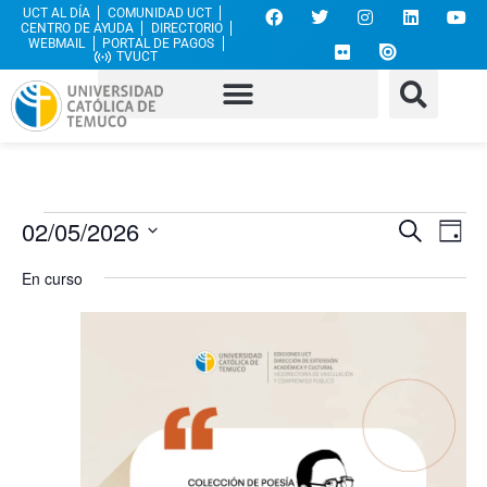
UCT AL DÍA
COMUNIDAD UCT
CENTRO DE AYUDA
DIRECTORIO
WEBMAIL
PORTAL DE PAGOS
TVUCT
Nave
Na
02/05/2026
Buscar
Día
Selecciona
de
de
la
En curso
fecha.
vi
búsq
de
y
Ev
vista
de
Even