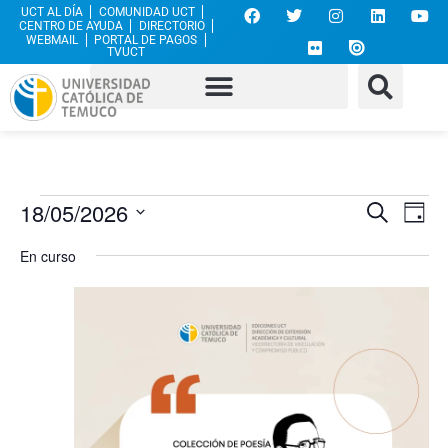
UCT AL DÍA
COMUNIDAD UCT
CENTRO DE AYUDA
DIRECTORIO
WEBMAIL
PORTAL DE PAGOS
TVUCT
Nave
Na
18/05/2026
Buscar
Día
Selecciona
de
de
la
En curso
fecha.
vi
búsq
de
y
Ev
vista
de
Even