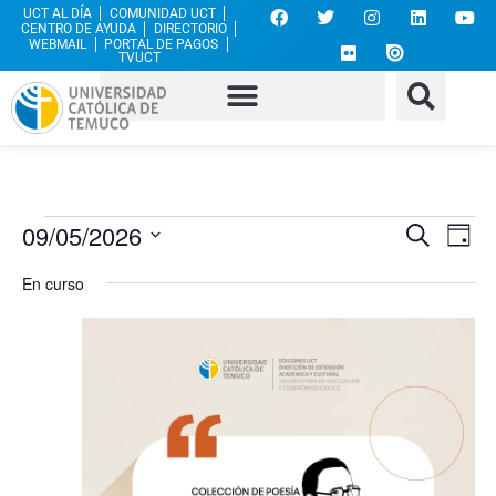
UCT AL DÍA
COMUNIDAD UCT
CENTRO DE AYUDA
DIRECTORIO
WEBMAIL
PORTAL DE PAGOS
TVUCT
Nave
Na
09/05/2026
Buscar
Día
Selecciona
de
de
la
En curso
fecha.
vi
búsq
de
y
Ev
vista
de
Even