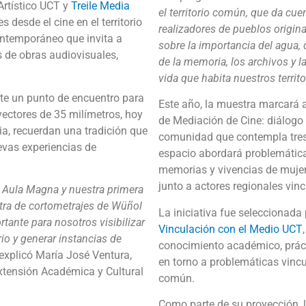
 Artístico UCT y
Treile Media
el territorio común, que da cue
 desde el cine en el territorio
realizadores de pueblos origin
ntemporáneo que invita a
sobre la importancia del agua, 
és de obras audiovisuales,
de la memoria, los archivos y la
vida que habita nuestros territo
te un punto de encuentro para
Este año, la muestra marcará 
ectores de 35 milímetros, hoy
de Mediación de Cine: diálogo 
, recuerdan una tradición que
comunidad que contempla tres s
uevas experiencias de
espacio abordará problemáticas
memorias y vivencias de mujere
junto a actores regionales vin
o Aula Magna y nuestra primera
tra de cortometrajes de Wüñol
La iniciativa fue seleccionada
tante para nosotros visibilizar
Vinculación con el Medio UCT
rio y generar instancias de
conocimiento académico, práctic
explicó María José Ventura,
en torno a problemáticas vinc
Extensión Académica y Cultural
común.
Como parte de su proyección, l