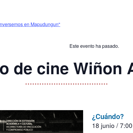
conversemos en Mapudungun"
Este evento ha pasado.
lo de cine Wiñon 
¿Cuándo?
18 junio
/
7:0