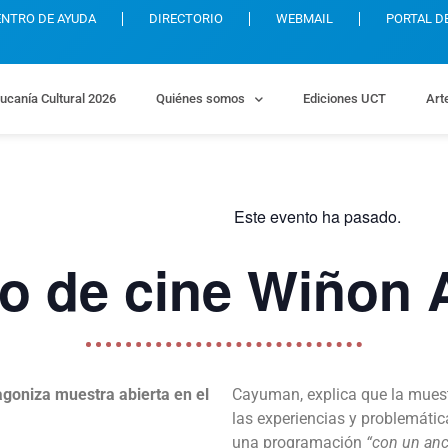
ENTRO DE AYUDA
DIRECTORIO
WEBMAIL
PORTAL D
ucanía Cultural 2026
Quiénes somos
Ediciones UCT
Art
Este evento ha pasado.
lo de cine Wiñon 
oniza muestra abierta en el
Cayuman, explica que la muest
las experiencias y problemática
una programación
“con un anc