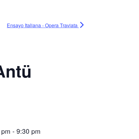
Ensayo Italiana - Opera Traviata
Antü
0 pm
-
9:30 pm