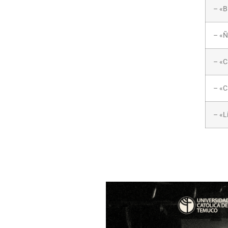
– «B
– «Ñ
– «C
– «C
– «L