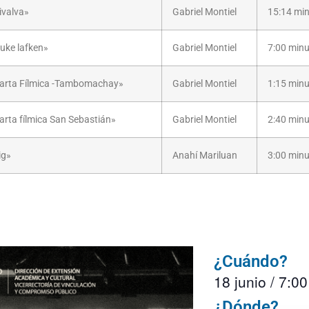
ivalva»
Gabriel Montiel
15:14 mi
uke lafken»
Gabriel Montiel
7:00 min
arta Fílmica -Tambomachay»
Gabriel Montiel
1:15 min
arta fílmica San Sebastián»
Gabriel Montiel
2:40 min
ig»
Anahí Mariluan
3:00 min
¿Cuándo?
18 junio
/
7:0
¿Dónde?