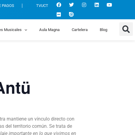
E PAGOS
TVUCT
es Musicales
Aula Magna
Cartelera
Blog
Antü
ra mantiene un vínculo directo con
s del territorio común. Se trata de
laje importante en lo que vivimos en