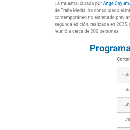
La muestra, curada por
Ange Cayum
de Treile Media, ha consolidado el i
contemporáneo no estrenado previa
segunda edición, realizada en 2025, 
reunió a cerca de 200 personas.
Program
Cortom
– «
– «I
– «R
– «T