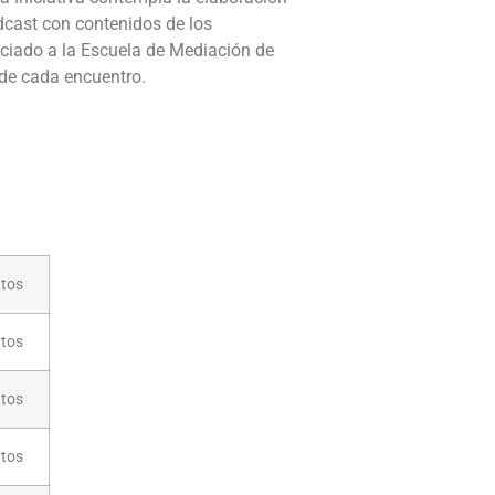
odcast con contenidos de los
ociado a la Escuela de Mediación de
 de cada encuentro.
utos
utos
utos
utos