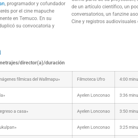
an
, programador y cofundador
de un artículo científico, un p
nterés por el cine mapuche
conversatorios, un fanzine as
mente en Temuco. En su
Cine y registros audiovisuales
duplicó su convocatoria y
a
etrajes/director(a)/duración
Imágenes fílmicas del Wallmapu»
Filmoteca Ufro
4:00 min
da»
Ayelen Lonconao
3:36 min
egreso a casa»
Ayelen Lonconao
3:50 min
ukulpan»
Ayelen Lonconao
3:25 min