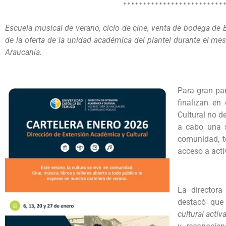
Escuela musical de verano, ciclo de cine, venta de bodega de Ed
de la oferta de la unidad académica del plantel durante el me
Araucanía.
Para gran par
finalizan en
Cultural no d
a cabo una s
comunidad, to
acceso a acti
La director
destacó que 
cultural acti