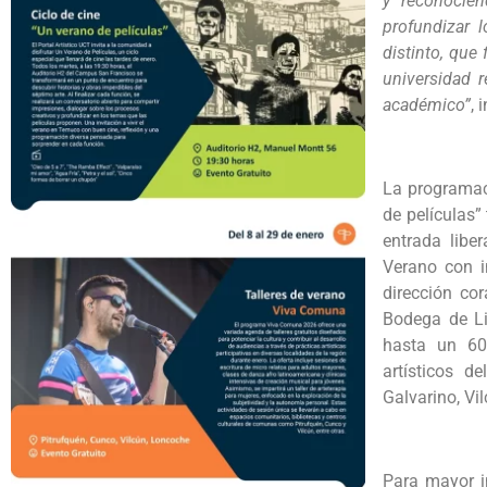
y reconocie
profundizar 
distinto, que
universidad r
académico”
, 
La programaci
de películas”
entrada libe
Verano con in
dirección co
Bodega de Li
hasta un 60
artísticos 
Galvarino, Vi
Para mayor i