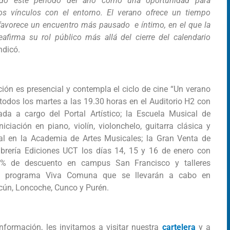
ndo este periodo del año como una oportunidad para
los vínculos con el entorno. El verano ofrece un tiempo
 favorece un encuentro más pausado e íntimo, en el que la
eafirma su rol público más allá del cierre del calendario
indicó.
ón es presencial y contempla el ciclo de cine “Un verano
 todos los martes a las 19.30 horas en el Auditorio H2 con
rada a cargo del Portal Artístico; la Escuela Musical de
iciación en piano, violín, violonchelo, guitarra clásica y
ral en la Academia de Artes Musicales; la Gran Venta de
brería Ediciones UCT los días 14, 15 y 16 de enero con
% de descuento en campus San Francisco y talleres
del programa Viva Comuna que se llevarán a cabo en
lcún, Loncoche, Cunco y Purén.
nformación, les invitamos a visitar nuestra
cartelera
y
a