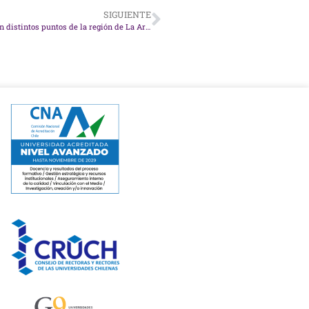
SIGUIENTE
Programa Viva Comuna UCT realiza talleres de arteterapia en distintos puntos de la región de La Araucanía