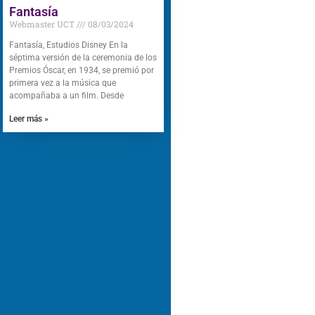
Fantasía
Webmaster UCT
08/03/2024
Fantasía, Estudios Disney En la
séptima versión de la ceremonia de los
Premios Óscar, en 1934, se premió por
primera vez a la música que
acompañaba a un film. Desde
Leer más »