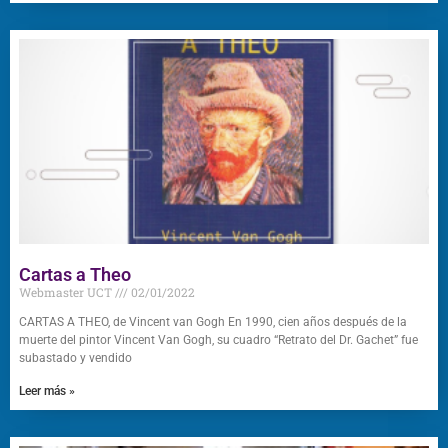
Cartas a Theo
Webmaster UCT
02/01/2022
CARTAS A THEO, de Vincent van Gogh En 1990, cien años después de la
muerte del pintor Vincent Van Gogh, su cuadro “Retrato del Dr. Gachet” fue
subastado y vendido
Leer más »