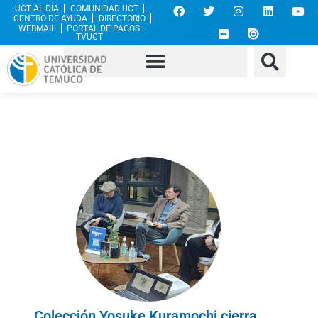
UCT AL DÍA
COMUNIDAD UCT
CENTRO DE AYUDA
DIRECTORIO
WEBMAIL
PORTAL DE PAGOS
TVUCT
Colección Yosuke Kuramochi cierra