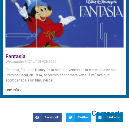
Fantasía
Webmaster UCT
08/03/2024
Fantasía, Estudios Disney En la séptima versión de la ceremonia de los
Premios Óscar, en 1934, se premió por primera vez a la música que
acompañaba a un film. Desde
Leer más »
Comparte
Facebook
Twitter
LinkedIn